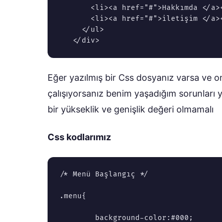
       <li><a href="#">Hakkımda </a><
       <li><a href="#">iletişim </a><
     </ul>

Eğer yazılmış bir Css dosyanız varsa ve 
çalışıyorsanız benim yaşadığım sorunları 
bir yükseklik ve genişlik değeri olmamalı
Css kodlarımız
/* Menü Başlangıç */

.menu{

	background-color:#000; 
