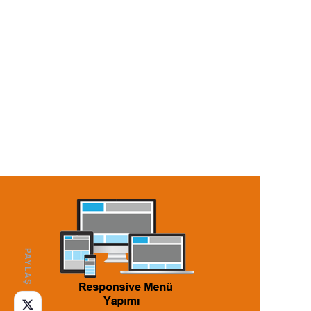
Anasayfa
/
Yazılarım
/
PAYLAŞ