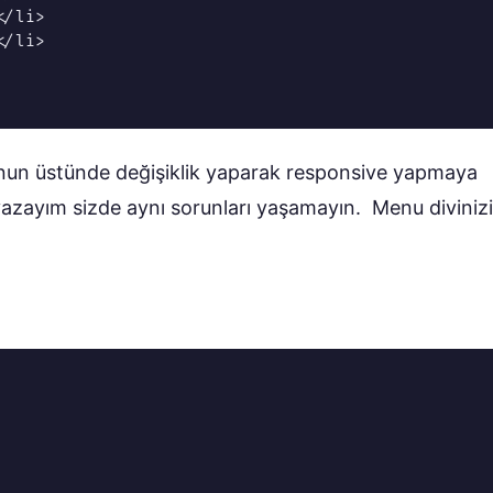
/li>

/li>

onun üstünde değişiklik yaparak responsive yapmaya
yazayım sizde aynı sorunları yaşamayın. Menu diviniz