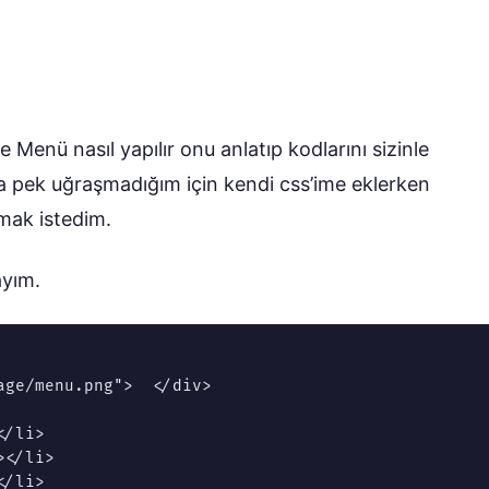
enü nasıl yapılır onu anlatıp kodlarını sizinle
 pek uğraşmadığım için kendi css’ime eklerken
tmak istedim.
ayım.
ge/menu.png">  </div>

/li>

</li>

/li>
