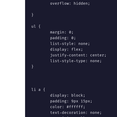
	overflow: hidden;

} 

ul {

	margin: 0;

	padding: 0;

	list-style: none;

	display: flex;

	justify-content: center;

	list-style-type: none;

}

li a {

	display: block;

	padding: 9px 15px;

	color: #ffffff;

	text-decoration: none;
