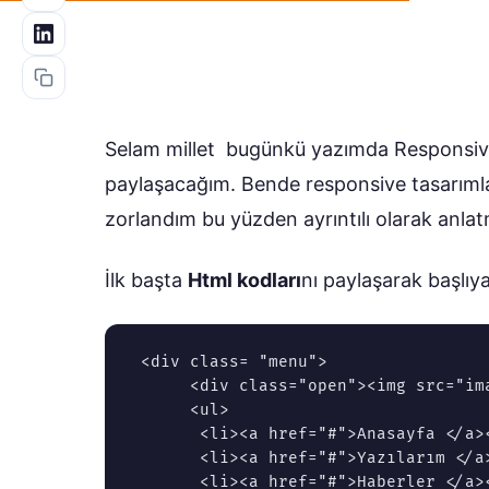
Selam millet bugünkü yazımda Responsive M
paylaşacağım. Bende responsive tasarımla
zorlandım bu yüzden ayrıntılı olarak anla
İlk başta
Html kodları
nı paylaşarak başlıy
 <div class= "menu">

      <div class="open"><img src="ima
      <ul>

       <li><a href="#">Anasayfa </a><
       <li><a href="#">Yazılarım </a>
       <li><a href="#">Haberler </a><