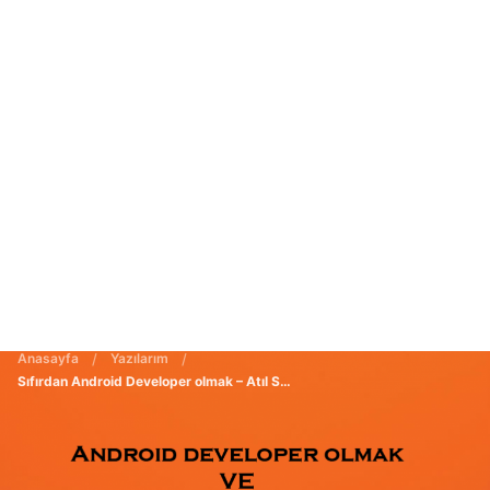
Anasayfa
/
Yazılarım
/
Sıfırdan Android Developer olmak – Atıl Samancıoğlu