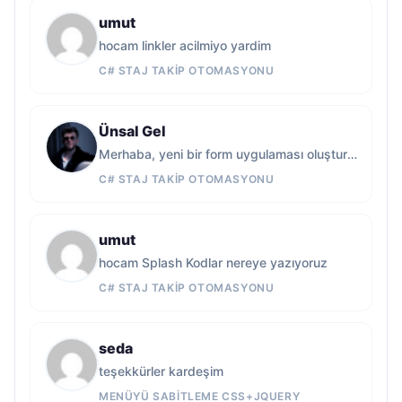
umut
hocam linkler acilmiyo yardim
C# STAJ TAKIP OTOMASYONU
Ünsal Gel
Merhaba, yeni bir form uygulaması oluşturup kodları oraya…
C# STAJ TAKIP OTOMASYONU
umut
hocam Splash Kodlar nereye yazıyoruz
C# STAJ TAKIP OTOMASYONU
seda
teşekkürler kardeşim
MENÜYÜ SABITLEME CSS+JQUERY