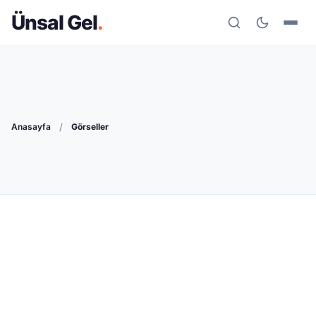
Ünsal Gel
Anasayfa
/
Görseller
C#
18 dk